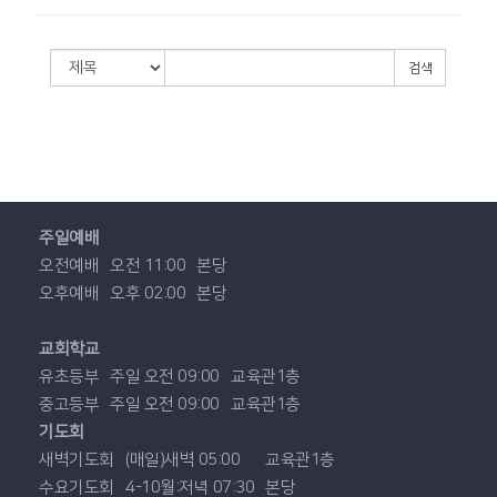
검색
주일예배
오전예배
오전 11:00
본당
오후예배
오후 02:00
본당
교회학교
유초등부
주일 오전 09:00
교육관1층
중고등부
주일 오전 09:00
교육관1층
기도회
새벽기도회
(매일)새벽 05:00
교육관1층
수요기도회
4-10월:저녁 07:30
본당