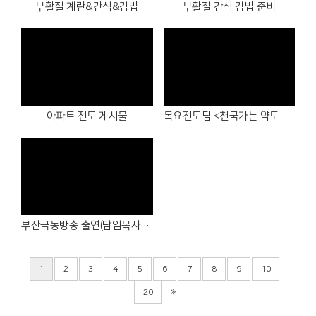
부활절 계란&간식&김밥
부활절 간식 김밥 준비
Views
Views
아파트 전도 게시물
목요전도팀 <천국가는 약도 연습>
Views
부산극동방송 출연(담임목사&사모)
...
1
2
3
4
5
6
7
8
9
10
20