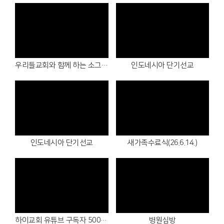
# 첨부 17.1759194658890.jpg
# 첨부 18.1759194658927.jpg
Views
Views
우리들교회와 함께 하는 소그룹모임(26.7.16.~18.)
인도네시아 단기선교
Views
Views
인도네시아 단기선교
새가족수료식(26.6.14.)
Views
Views
하이교회 유튜브 구독자 500명 달성
병원심방