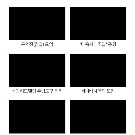
Views
Views
구역장(권찰) 모임
"다음세대주일" 풍경
Views
Views
식당리모델링 주방도구 정리
비나바사역팀 모임
Views
Views